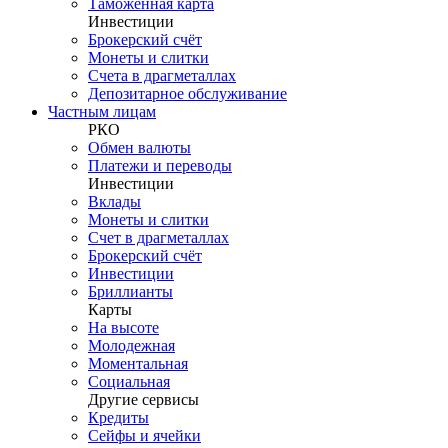
Таможенная карта
Инвестиции
Брокерский счёт
Монеты и слитки
Счета в драгметаллах
Депозитарное обслуживание
Частным лицам
РКО
Обмен валюты
Платежи и переводы
Инвестиции
Вклады
Монеты и слитки
Счет в драгметаллах
Брокерский счёт
Инвестиции
Бриллианты
Карты
На высоте
Молодежная
Моментальная
Социальная
Другие сервисы
Кредиты
Сейфы и ячейки