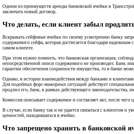
Одним из преимуществ аренды банковской ячейки в Трансстрой
заключать новый договор.
Что делать, если клиент забыл продлит
Вскрывать сейфовые ячейки по своему усмотрению банку запре
содержимого сейфа, которая достигается благодаря надежным 
самом клиенте.
При этом нужно помнить, что банковская организация, соблюда
непосредственной описи содержимого не производит. Банк лишь
гарантии обеспечения сохранности имущества, то в банке можн
Однако, в истории взаимодействия между банками и клиентами 
Для подобных форс-мажорных ситуаций действует специальная д
продлил его, банк, в рамках действующего законодательства, и
Комиссия описывает содержимое и составляет акт, после чего 
В случае, если банку так и не удается связаться с клиентом и 
ценностей, находившихся в ячейке.
Что запрещено хранить в банковской я