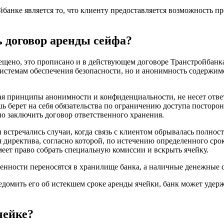
банке является то, что клиенту предоставляется возможность п
ь договор аренды сейфа?
щено, это прописано и в действующем договоре Транстройбанка
системам обеспечения безопасности, но и анонимность содержим
я принципы анонимности и конфиденциальности, не несет ответс
 берет на себя обязательства по ограничению доступа посторон
о заключить договор ответственного хранения.
встречались случаи, когда связь с клиентом обрывалась полност
иректива, согласно которой, по истечению определенного срока
меет право собрать специальную комиссии и вскрыть ячейку.
ценности переносятся в хранилище банка, а наличные денежные с
уведомить его об истекшем сроке аренды ячейки, банк может удер
чейке?