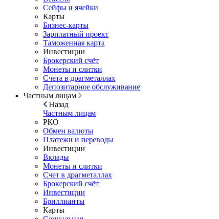
Сейфы и ячейки
Карты
Бизнес-карты
Зарплатный проект
Таможенная карта
Инвестиции
Брокерский счёт
Монеты и слитки
Счета в драгметаллах
Депозитарное обслуживание
Частным лицам
Назад
Частным лицам
РКО
Обмен валюты
Платежи и переводы
Инвестиции
Вклады
Монеты и слитки
Счет в драгметаллах
Брокерский счёт
Инвестиции
Бриллианты
Карты
Социальная