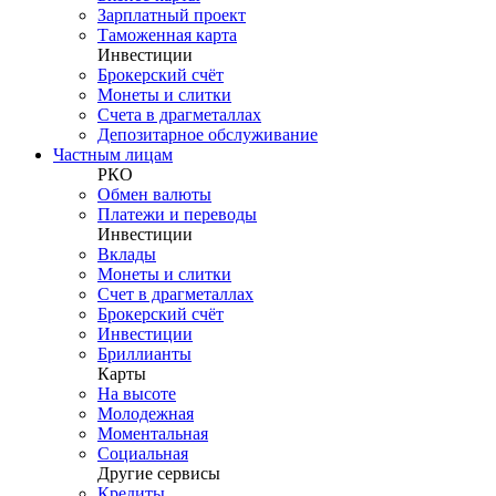
Зарплатный проект
Таможенная карта
Инвестиции
Брокерский счёт
Монеты и слитки
Счета в драгметаллах
Депозитарное обслуживание
Частным лицам
РКО
Обмен валюты
Платежи и переводы
Инвестиции
Вклады
Монеты и слитки
Счет в драгметаллах
Брокерский счёт
Инвестиции
Бриллианты
Карты
На высоте
Молодежная
Моментальная
Социальная
Другие сервисы
Кредиты