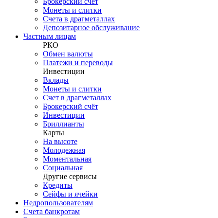
Брокерский счёт
Монеты и слитки
Счета в драгметаллах
Депозитарное обслуживание
Частным лицам
РКО
Обмен валюты
Платежи и переводы
Инвестиции
Вклады
Монеты и слитки
Счет в драгметаллах
Брокерский счёт
Инвестиции
Бриллианты
Карты
На высоте
Молодежная
Моментальная
Социальная
Другие сервисы
Кредиты
Сейфы и ячейки
Недропользователям
Счета банкротам