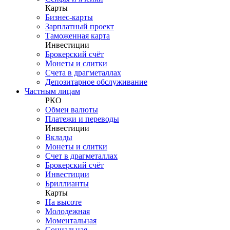
Карты
Бизнес-карты
Зарплатный проект
Таможенная карта
Инвестиции
Брокерский счёт
Монеты и слитки
Счета в драгметаллах
Депозитарное обслуживание
Частным лицам
РКО
Обмен валюты
Платежи и переводы
Инвестиции
Вклады
Монеты и слитки
Счет в драгметаллах
Брокерский счёт
Инвестиции
Бриллианты
Карты
На высоте
Молодежная
Моментальная
Социальная