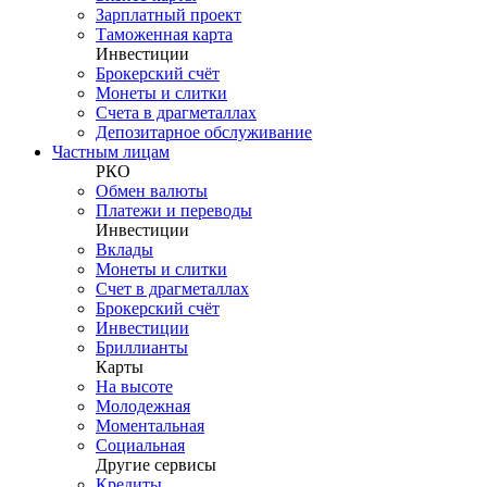
Зарплатный проект
Таможенная карта
Инвестиции
Брокерский счёт
Монеты и слитки
Счета в драгметаллах
Депозитарное обслуживание
Частным лицам
РКО
Обмен валюты
Платежи и переводы
Инвестиции
Вклады
Монеты и слитки
Счет в драгметаллах
Брокерский счёт
Инвестиции
Бриллианты
Карты
На высоте
Молодежная
Моментальная
Социальная
Другие сервисы
Кредиты