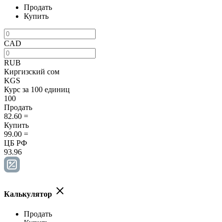
Продать
Купить
CAD
RUB
Киргизский сом
KGS
Курс за 100 единиц
100
Продать
82.60
=
Купить
99.00
=
ЦБ РФ
93.96
Калькулятор
Продать