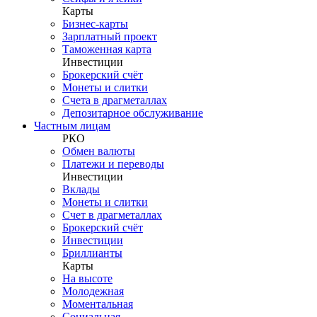
Карты
Бизнес-карты
Зарплатный проект
Таможенная карта
Инвестиции
Брокерский счёт
Монеты и слитки
Счета в драгметаллах
Депозитарное обслуживание
Частным лицам
РКО
Обмен валюты
Платежи и переводы
Инвестиции
Вклады
Монеты и слитки
Счет в драгметаллах
Брокерский счёт
Инвестиции
Бриллианты
Карты
На высоте
Молодежная
Моментальная
Социальная