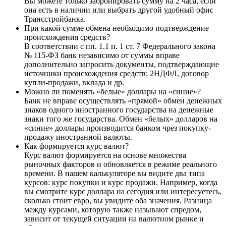
Вы можете только забронировать сумму на 2 часа, если
она есть в наличии или выбрать другой удобный офис
Трансстройбанка.
При какой сумме обмена необходимо подтверждение
происхождения средств?
В соответствии с пп. 1.1 п. 1 ст. 7 Федерального закона
№ 115-ФЗ банк независимо от суммы вправе
дополнительно запросить документы, подтверждающие
источники происхождения средств: 2НДФЛ, договор
купли-продажи, вклада и др.
Можно ли поменять «белые» доллары на «синие»?
Банк не вправе осуществлять «прямой» обмен денежных
знаков одного иностранного государства на денежные
знаки того же государства. Обмен «белых» долларов на
«синие» доллары производится банком чрез покупку-
продажу иностранной валюты.
Как формируется курс валют?
Курс валют формируется на основе множества
рыночных факторов и обновляется в режиме реального
времени. В нашем калькуляторе вы видите два типа
курсов: курс покупки и курс продажи. Например, когда
вы смотрите курс доллара на сегодня или интересуетесь,
сколько стоит евро, вы увидите оба значения. Разница
между курсами, которую также называют спредом,
зависит от текущей ситуации на валютном рынке и