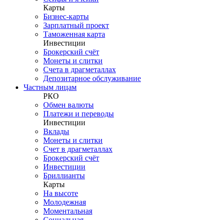
Карты
Бизнес-карты
Зарплатный проект
Таможенная карта
Инвестиции
Брокерский счёт
Монеты и слитки
Счета в драгметаллах
Депозитарное обслуживание
Частным лицам
РКО
Обмен валюты
Платежи и переводы
Инвестиции
Вклады
Монеты и слитки
Счет в драгметаллах
Брокерский счёт
Инвестиции
Бриллианты
Карты
На высоте
Молодежная
Моментальная
Социальная