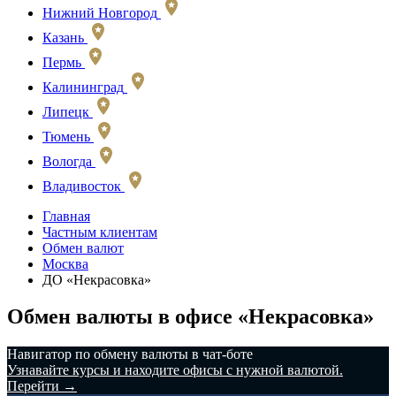
Нижний Новгород
Казань
Пермь
Калининград
Липецк
Тюмень
Вологда
Владивосток
Главная
Частным клиентам
Обмен валют
Москва
ДО «Некрасовка»
Обмен валюты в офисе «Некрасовка»
️Навигатор по обмену валюты в чат-боте
Узнавайте курсы и находите офисы с нужной валютой.
Перейти →