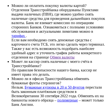
Можно ли оплатить покупку валюты картой?
Отделения Трансстройбанка оборудованы Пунктами
выдачи наличных (ПВН), где можно удобно снять
наличные средства для проведения дальнейших покупок
валюты. Банк не взимает комиссию по операциям
сторонних Банков. Ознакомиться с полными условиями
обслуживания и актуальными лимитами можно в
тарифах
.
Если вам необходимо снять денежные средства с
карточного счета ТСБ, это легко сделать через терминал.
Также у вас есть возможность подобрать наиболее
удобный адрес и уточнить график работы конкретного
отделения на странице
Обмен валюты
Может ли кассир снять наличные с моего счёта в
Трансстройбанке?
По правилам безопасности нашего банка, кассир не
имеет права это делать.
Можно ли в офисах Трансстройбанка обменять
бумажные фунты стерлингов?
Нельзя.
Бумажные купюры в 20 и 50 фунтов
перестали
быть законным платёжным средством в
Великобритании 30 сентября 2022 года. Обменять их на
банкноты нового образца –
полимерные
– может только
Банк Англии.