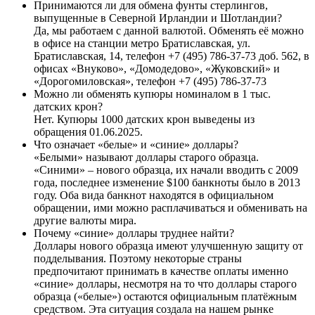
Принимаются ли для обмена фунты стерлингов,
выпущенные в Северной Ирландии и Шотландии?
Да, мы работаем с данной валютой. Обменять её можно
в офисе на станции метро Братиславская, ул.
Братиславская, 14, телефон +7 (495) 786-37-73 доб. 562, в
офисах «Внуково», «Домодедово», «Жуковский» и
«Дорогомиловская», телефон +7 (495) 786-37-73
Можно ли обменять купюры номиналом в 1 тыс.
датских крон?
Нет. Купюры 1000 датских крон выведены из
обращения 01.06.2025.
Что означает «белые» и «синие» доллары?
«Белыми» называют доллары старого образца.
«Синими» – нового образца, их начали вводить с 2009
года, последнее изменение $100 банкноты было в 2013
году. Оба вида банкнот находятся в официальном
обращении, ими можно расплачиваться и обменивать на
другие валюты мира.
Почему «синие» доллары труднее найти?
Доллары нового образца имеют улучшенную защиту от
подделывания. Поэтому некоторые страны
предпочитают принимать в качестве оплаты именно
«синие» доллары, несмотря на то что доллары старого
образца («белые») остаются официальным платёжным
средством. Эта ситуация создала на нашем рынке