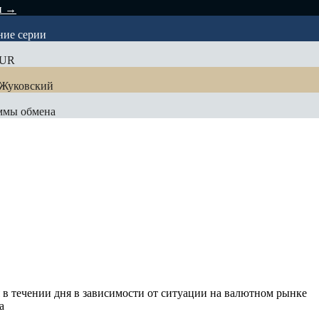
и →
ние серии
EUR
 Жуковский
уммы обмена
 в течении дня в зависимости от ситуации на валютном рынке