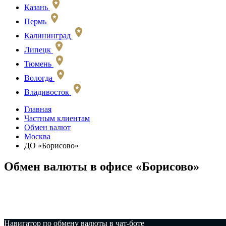
Казань
Пермь
Калининград
Липецк
Тюмень
Вологда
Владивосток
Главная
Частным клиентам
Обмен валют
Москва
ДО «Борисово»
Обмен валюты в офисе «Борисово»
️Навигатор по обмену валюты в чат-боте