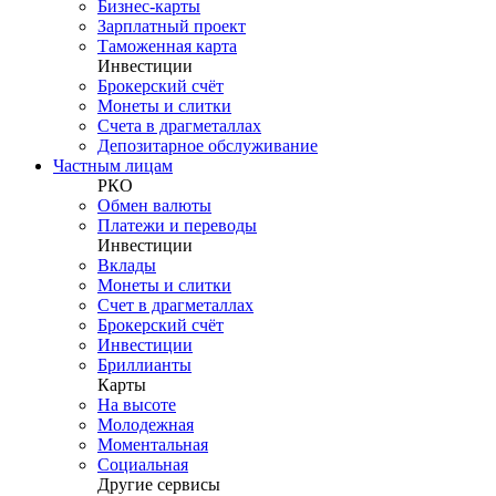
Бизнес-карты
Зарплатный проект
Таможенная карта
Инвестиции
Брокерский счёт
Монеты и слитки
Счета в драгметаллах
Депозитарное обслуживание
Частным лицам
РКО
Обмен валюты
Платежи и переводы
Инвестиции
Вклады
Монеты и слитки
Счет в драгметаллах
Брокерский счёт
Инвестиции
Бриллианты
Карты
На высоте
Молодежная
Моментальная
Социальная
Другие сервисы