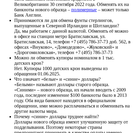
Великобритании 30 сентября 2022 года. Обменять их на
банкноты нового образца –
полимерные
– может только
Банк Англии.
Принимаются ли для обмена фунты стерлингов,
выпущенные в Северной Ирландии и Шотландии?
Да, мы работаем с данной валютой. Обменять её можно
в офисе на станции метро Братиславская, ул.
Братиславская, 14, телефон +7 (495) 786-37-73 доб. 562, в
офисах «Внуково», «Домодедово», «Жуковский» и
«Дорогомиловская», телефон +7 (495) 786-37-73
Можно ли обменять купюры номиналом в 1 тыс.
датских крон?
Нет. Купюры 1000 датских крон выведены из
обращения 01.06.2025.
Что означает «белые» и «синие» доллары?
«Белыми» называют доллары старого образца.
«Синими» – нового образца, их начали вводить с 2009
года, последнее изменение $100 банкноты было в 2013
году. Оба вида банкнот находятся в официальном
обращении, ими можно расплачиваться и обменивать на
другие валюты мира.
Почему «синие» доллары труднее найти?
Доллары нового образца имеют улучшенную защиту от
подделывания. Поэтому некоторые страны
предпочитают принимать в качестве оплаты именно