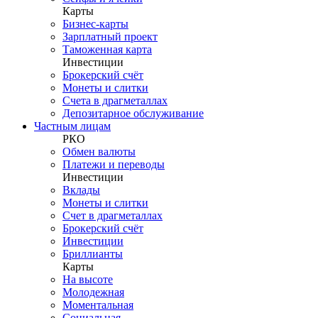
Карты
Бизнес-карты
Зарплатный проект
Таможенная карта
Инвестиции
Брокерский счёт
Монеты и слитки
Счета в драгметаллах
Депозитарное обслуживание
Частным лицам
РКО
Обмен валюты
Платежи и переводы
Инвестиции
Вклады
Монеты и слитки
Счет в драгметаллах
Брокерский счёт
Инвестиции
Бриллианты
Карты
На высоте
Молодежная
Моментальная
Социальная