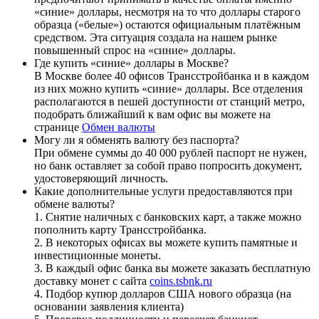
«синие» доллары, несмотря на то что доллары старого
образца («белые») остаются официальным платёжным
средством. Эта ситуация создала на нашем рынке
повышенный спрос на «синие» доллары.
Где купить «синие» доллары в Москве?
В Москве более 40 офисов Трансстройбанка и в каждом
из них можно купить «синие» доллары. Все отделения
располагаются в пешей доступности от станций метро,
подобрать ближайший к вам офис вы можете на
странице
Обмен валюты
Могу ли я обменять валюту без паспорта?
При обмене суммы до 40 000 рублей паспорт не нужен,
но банк оставляет за собой право попросить документ,
удостоверяющий личность.
Какие дополнительные услуги предоставляются при
обмене валюты?
1. Снятие наличных с банковских карт, а также можно
пополнить карту Трансстройбанка.
2. В некоторых офисах вы можете купить памятные и
инвестиционные монеты.
3. В каждый офис банка вы можете заказать бесплатную
доставку монет с сайта
coins.tsbnk.ru
4. Подбор купюр долларов США нового образца (на
основании заявления клиента)