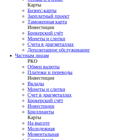
Карты
Бизнес-карты
Зарплатный проект
Таможенная карта
Инвестиции
Брокерский счёт
Монеты и слитки
Счета в драгметаллах
Депозитарное обслуживание
Частным лицам
РКО
Обмен валюты
Платежи и переводы
Инвестиции
Вклады
Монеты и слитки
Счет в драгметаллах
Брокерский счёт
Инвестиции
Бриллианты
Карты
На высоте
Молодежная
Моментальная
Социальная