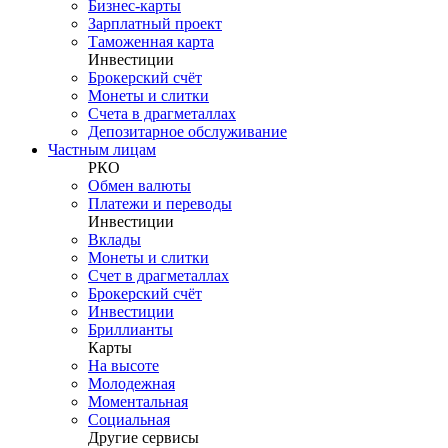
Бизнес-карты
Зарплатный проект
Таможенная карта
Инвестиции
Брокерский счёт
Монеты и слитки
Счета в драгметаллах
Депозитарное обслуживание
Частным лицам
РКО
Обмен валюты
Платежи и переводы
Инвестиции
Вклады
Монеты и слитки
Счет в драгметаллах
Брокерский счёт
Инвестиции
Бриллианты
Карты
На высоте
Молодежная
Моментальная
Социальная
Другие сервисы