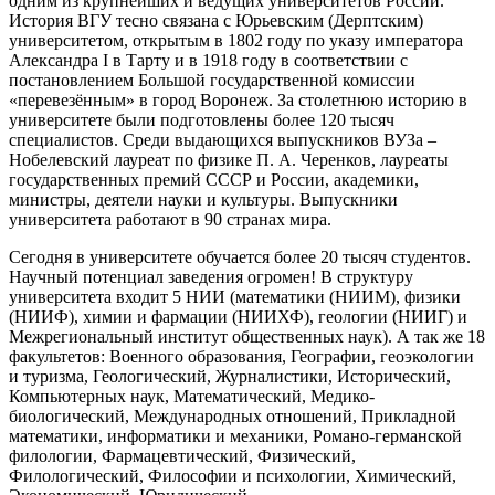
одним из крупнейших и ведущих университетов России.
История ВГУ тесно связана с Юрьевским (Дерптским)
университетом, открытым в 1802 году по указу императора
Александра I в Тарту и в 1918 году в соответствии с
постановлением Большой государственной комиссии
«перевезённым» в город Воронеж. За столетнюю историю в
университете были подготовлены более 120 тысяч
специалистов. Среди выдающихся выпускников ВУЗа –
Нобелевский лауреат по физике П. А. Черенков, лауреаты
государственных премий СССР и России, академики,
министры, деятели науки и культуры. Выпускники
университета работают в 90 странах мира.
Сегодня в университете обучается более 20 тысяч студентов.
Научный потенциал заведения огромен! В структуру
университета входит 5 НИИ (математики (НИИМ), физики
(НИИФ), химии и фармации (НИИХФ), геологии (НИИГ) и
Межрегиональный институт общественных наук). А так же 18
факультетов: Военного образования, Географии, геоэкологии
и туризма, Геологический, Журналистики, Исторический,
Компьютерных наук, Математический, Медико-
биологический, Международных отношений, Прикладной
математики, информатики и механики, Романо-германской
филологии, Фармацевтический, Физический,
Филологический, Философии и психологии, Химический,