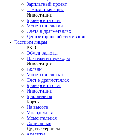
Зарплатный проект
Таможенная карта
Инвестиции
Брокерский счёт
Монеты и слитки
Счета в драгметаллах
Депозитарное обслуживание
Частным лицам
РКО
Обмен валюты
Платежи и переводы
Инвестиции
Вклады
Монеты и слитки
Счет в драгметаллах
Брокерский счёт
Инвестиции
Бриллианты
Карты
На высоте
Молодежная
Моментальная
Социальная
Другие сервисы
Кредиты