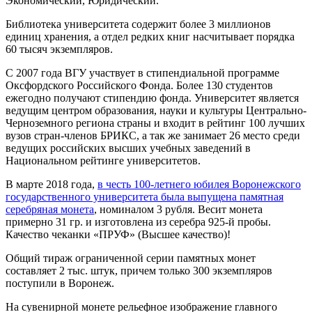
Экономический, Юридический.
Библиотека университета содержит более 3 миллионов
единиц хранения, а отдел редких книг насчитывает порядка
60 тысяч экземпляров.
С 2007 года ВГУ участвует в стипендиальной программе
Оксфордского Российского Фонда. Более 130 студентов
ежегодно получают стипендию фонда. Университет является
ведущим центром образования, науки и культуры Центрально-
Черноземного региона страны и входит в рейтинг 100 лучших
вузов стран-членов БРИКС, а так же занимает 26 место среди
ведущих российских высших учебных заведений в
Национальном рейтинге университетов.
В марте 2018 года,
в честь 100-летнего юбилея Воронежского
государственного университета была выпущена памятная
серебряная монета
, номиналом 3 рубля. Весит монета
примерно 31 гр. и изготовлена из серебра 925-й пробы.
Качество чеканки «ПРУФ» (Высшее качество)!
Общий тираж ограниченной серии памятных монет
составляет 2 тыс. штук, причем только 300 экземпляров
поступили в Воронеж.
На сувенирной монете рельефное изображение главного