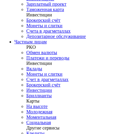
Зарплатный проект
Таможенная карта
Инвестиции
Брокерский счёт
Монеты и слитки
Счета в драгметаллах
Депозитарное обслуживание
Частным лицам
РКО
Обмен валюты
Платежи и переводы
Инвестиции
Вклады
Монеты и слитки
Счет в драгметаллах
Брокерский счёт
Инвестиции
Бриллианты
Карты
На высоте
Молодежная
Моментальная
Социальная
Другие сервисы
Кредиты