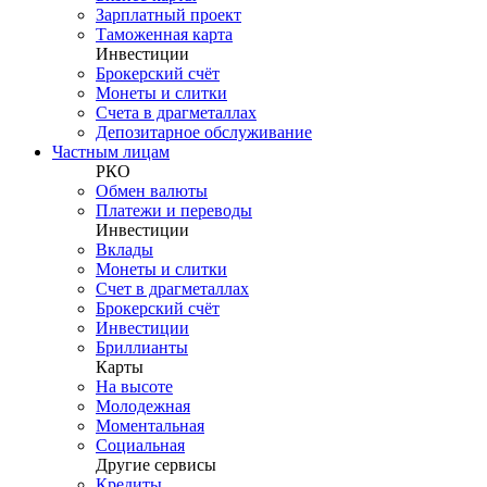
Зарплатный проект
Таможенная карта
Инвестиции
Брокерский счёт
Монеты и слитки
Счета в драгметаллах
Депозитарное обслуживание
Частным лицам
РКО
Обмен валюты
Платежи и переводы
Инвестиции
Вклады
Монеты и слитки
Счет в драгметаллах
Брокерский счёт
Инвестиции
Бриллианты
Карты
На высоте
Молодежная
Моментальная
Социальная
Другие сервисы
Кредиты