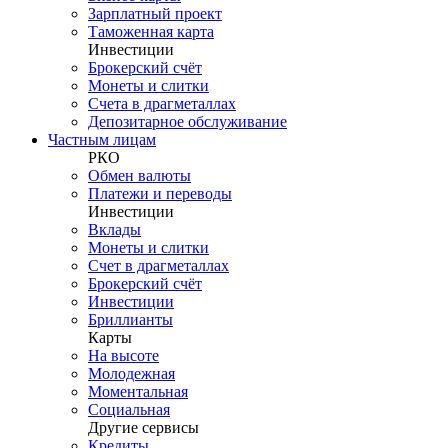
Зарплатный проект
Таможенная карта
Инвестиции
Брокерский счёт
Монеты и слитки
Счета в драгметаллах
Депозитарное обслуживание
Частным лицам
РКО
Обмен валюты
Платежи и переводы
Инвестиции
Вклады
Монеты и слитки
Счет в драгметаллах
Брокерский счёт
Инвестиции
Бриллианты
Карты
На высоте
Молодежная
Моментальная
Социальная
Другие сервисы
Кредиты