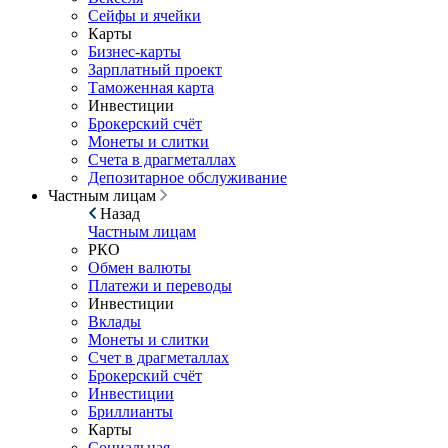
Сейфы и ячейки
Карты
Бизнес-карты
Зарплатный проект
Таможенная карта
Инвестиции
Брокерский счёт
Монеты и слитки
Счета в драгметаллах
Депозитарное обслуживание
Частным лицам
Назад
Частным лицам
РКО
Обмен валюты
Платежи и переводы
Инвестиции
Вклады
Монеты и слитки
Счет в драгметаллах
Брокерский счёт
Инвестиции
Бриллианты
Карты
Социальная