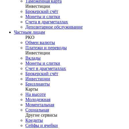
Таможенная карта
Инвестиции
Брокерский счёт
Монеты и слитки
Счета в драгметаллах
Депозитарное обслуживание
Частным лицам
РКО
Обмен валюты
Платежи и переводы
Инвестиции
Вклады
Монеты и слитки
Счет в драгметаллах
Брокерский счёт
Инвестиции
Бриллианты
Карты
На высоте
Молодежная
Моментальная
Социальная
Другие сервисы
Кредиты
Сейфы и ячейки