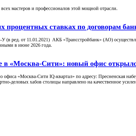
 всех мастеров и профессионалов этой мощной отрасли.
процентных ставках по договорам банк
3-У (в ред. от 11.01.2021) АКБ «Трансстройбанк» (АО) осущест
нными в июне 2026 года.
 в «Москва-Сити»: новый офис открылся 
офиса «Москва-Сити IQ-квартал» по адресу: Пресненская набере
ртно-деловых хабов столицы направлено на качественное усиле