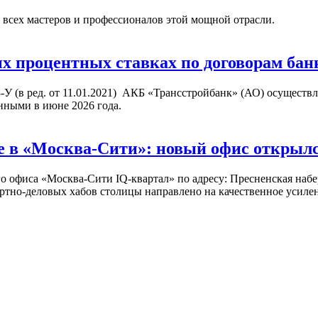
 всех мастеров и профессионалов этой мощной отрасли.
процентных ставках по договорам банк
3-У (в ред. от 11.01.2021) АКБ «Трансстройбанк» (АО) осущест
нными в июне 2026 года.
 в «Москва-Сити»: новый офис открылся 
офиса «Москва-Сити IQ-квартал» по адресу: Пресненская набере
ртно-деловых хабов столицы направлено на качественное усиле