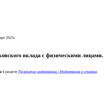
рт 2025г.
овского вклада с физическими лицами.
а
в разделе
Раскрытие информации / Информация о ставках
.