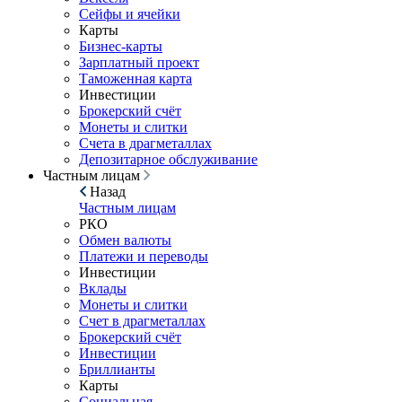
Сейфы и ячейки
Карты
Бизнес-карты
Зарплатный проект
Таможенная карта
Инвестиции
Брокерский счёт
Монеты и слитки
Счета в драгметаллах
Депозитарное обслуживание
Частным лицам
Назад
Частным лицам
РКО
Обмен валюты
Платежи и переводы
Инвестиции
Вклады
Монеты и слитки
Счет в драгметаллах
Брокерский счёт
Инвестиции
Бриллианты
Карты
Социальная