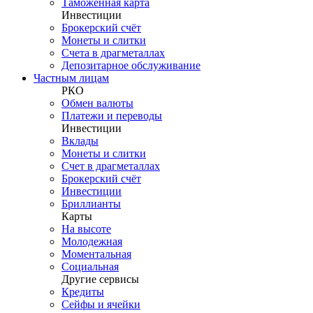
Таможенная карта
Инвестиции
Брокерский счёт
Монеты и слитки
Счета в драгметаллах
Депозитарное обслуживание
Частным лицам
РКО
Обмен валюты
Платежи и переводы
Инвестиции
Вклады
Монеты и слитки
Счет в драгметаллах
Брокерский счёт
Инвестиции
Бриллианты
Карты
На высоте
Молодежная
Моментальная
Социальная
Другие сервисы
Кредиты
Сейфы и ячейки