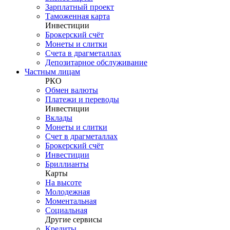
Зарплатный проект
Таможенная карта
Инвестиции
Брокерский счёт
Монеты и слитки
Счета в драгметаллах
Депозитарное обслуживание
Частным лицам
РКО
Обмен валюты
Платежи и переводы
Инвестиции
Вклады
Монеты и слитки
Счет в драгметаллах
Брокерский счёт
Инвестиции
Бриллианты
Карты
На высоте
Молодежная
Моментальная
Социальная
Другие сервисы
Кредиты