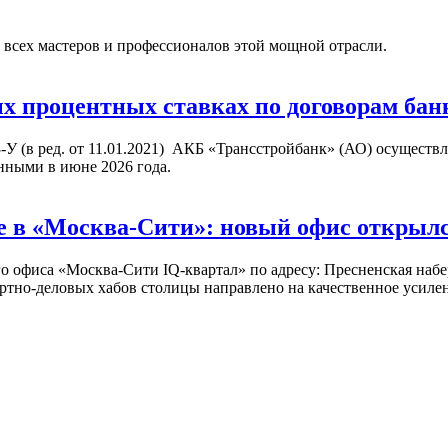
 всех мастеров и профессионалов этой мощной отрасли.
процентных ставках по договорам банк
3-У (в ред. от 11.01.2021) АКБ «Трансстройбанк» (АО) осущест
нными в июне 2026 года.
 в «Москва-Сити»: новый офис открылся 
офиса «Москва-Сити IQ-квартал» по адресу: Пресненская набере
ртно-деловых хабов столицы направлено на качественное усиле