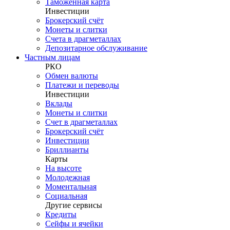
Таможенная карта
Инвестиции
Брокерский счёт
Монеты и слитки
Счета в драгметаллах
Депозитарное обслуживание
Частным лицам
РКО
Обмен валюты
Платежи и переводы
Инвестиции
Вклады
Монеты и слитки
Счет в драгметаллах
Брокерский счёт
Инвестиции
Бриллианты
Карты
На высоте
Молодежная
Моментальная
Социальная
Другие сервисы
Кредиты
Сейфы и ячейки