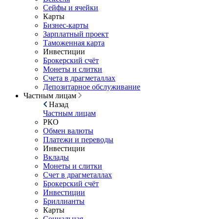
Сейфы и ячейки
Карты
Бизнес-карты
Зарплатный проект
Таможенная карта
Инвестиции
Брокерский счёт
Монеты и слитки
Счета в драгметаллах
Депозитарное обслуживание
Частным лицам
Назад
Частным лицам
РКО
Обмен валюты
Платежи и переводы
Инвестиции
Вклады
Монеты и слитки
Счет в драгметаллах
Брокерский счёт
Инвестиции
Бриллианты
Карты
Социальная