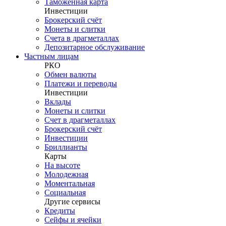
Таможенная карта
Инвестиции
Брокерский счёт
Монеты и слитки
Счета в драгметаллах
Депозитарное обслуживание
Частным лицам
РКО
Обмен валюты
Платежи и переводы
Инвестиции
Вклады
Монеты и слитки
Счет в драгметаллах
Брокерский счёт
Инвестиции
Бриллианты
Карты
На высоте
Молодежная
Моментальная
Социальная
Другие сервисы
Кредиты
Сейфы и ячейки