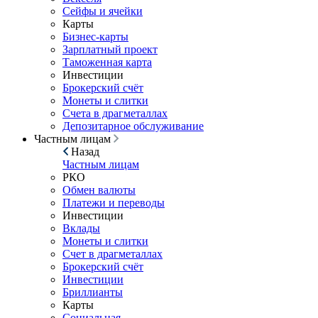
Сейфы и ячейки
Карты
Бизнес-карты
Зарплатный проект
Таможенная карта
Инвестиции
Брокерский счёт
Монеты и слитки
Счета в драгметаллах
Депозитарное обслуживание
Частным лицам
Назад
Частным лицам
РКО
Обмен валюты
Платежи и переводы
Инвестиции
Вклады
Монеты и слитки
Счет в драгметаллах
Брокерский счёт
Инвестиции
Бриллианты
Карты
Социальная