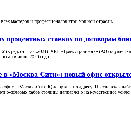
 всех мастеров и профессионалов этой мощной отрасли.
процентных ставках по договорам банк
3-У (в ред. от 11.01.2021) АКБ «Трансстройбанк» (АО) осущест
нными в июне 2026 года.
 в «Москва-Сити»: новый офис открылся 
офиса «Москва-Сити IQ-квартал» по адресу: Пресненская набере
ртно-деловых хабов столицы направлено на качественное усиле