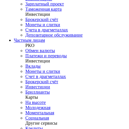
Зарплатный проект
Таможенная карта
Инвестиции
Брокерский счёт
Монеты и слитки
Счета в драгметаллах
Депозитарное обслуживание
Частным лицам
РКО
Обмен валюты
Платежи и переводы
Инвестиции
Вклады
Монеты и слитки
Счет в драгметаллах
Брокерский счёт
Инвестиции
Бриллианты
Карты
На высоте
Молодежная
Моментальная
Социальная
Другие сервисы
Кредиты