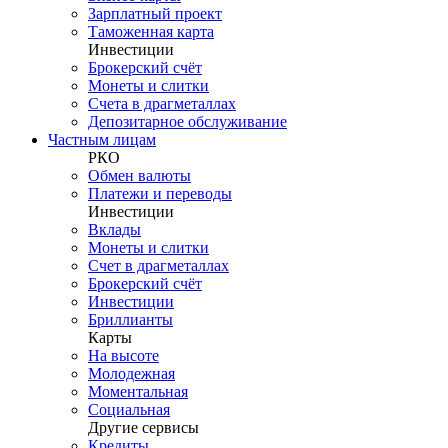
Зарплатный проект
Таможенная карта
Инвестиции
Брокерский счёт
Монеты и слитки
Счета в драгметаллах
Депозитарное обслуживание
Частным лицам
РКО
Обмен валюты
Платежи и переводы
Инвестиции
Вклады
Монеты и слитки
Счет в драгметаллах
Брокерский счёт
Инвестиции
Бриллианты
Карты
На высоте
Молодежная
Моментальная
Социальная
Другие сервисы
Кредиты