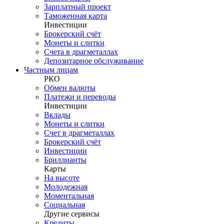
Зарплатный проект
Таможенная карта
Инвестиции
Брокерский счёт
Монеты и слитки
Счета в драгметаллах
Депозитарное обслуживание
Частным лицам
РКО
Обмен валюты
Платежи и переводы
Инвестиции
Вклады
Монеты и слитки
Счет в драгметаллах
Брокерский счёт
Инвестиции
Бриллианты
Карты
На высоте
Молодежная
Моментальная
Социальная
Другие сервисы
Кредиты