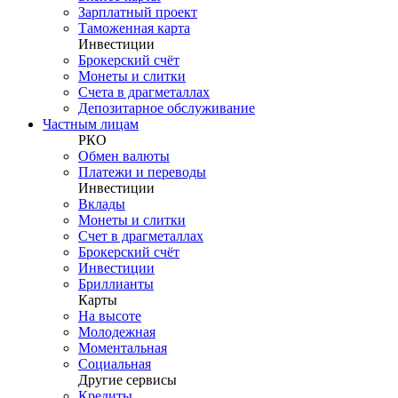
Зарплатный проект
Таможенная карта
Инвестиции
Брокерский счёт
Монеты и слитки
Счета в драгметаллах
Депозитарное обслуживание
Частным лицам
РКО
Обмен валюты
Платежи и переводы
Инвестиции
Вклады
Монеты и слитки
Счет в драгметаллах
Брокерский счёт
Инвестиции
Бриллианты
Карты
На высоте
Молодежная
Моментальная
Социальная
Другие сервисы
Кредиты