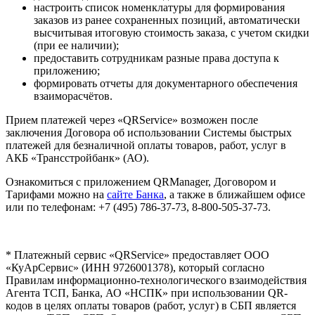
настроить список номенклатуры для формирования
заказов из ранее сохраненных позиций, автоматически
высчитывая итоговую стоимость заказа, с учетом скидки
(при ее наличии);
предоставить сотрудникам разные права доступа к
приложению;
формировать отчеты для документарного обеспечения
взаиморасчётов.
Прием платежей через «QRService» возможен после
заключения Договора об использовании Системы быстрых
платежей для безналичной оплаты товаров, работ, услуг в
АКБ «Трансстройбанк» (АО).
Ознакомиться с приложением QRManager, Договором и
Тарифами можно на
сайте Банка
, а также в ближайшем офисе
или по телефонам: +7 (495) 786-37-73, 8-800-505-37-73.
* Платежный сервис «QRService» предоставляет ООО
«КуАрСервис» (ИНН 9726001378), который согласно
Правилам информационно-технологического взаимодействия
Агента ТСП, Банка, АО «НСПК» при использовании QR-
кодов в целях оплаты товаров (работ, услуг) в СБП является