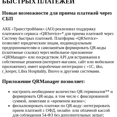
БЫСТРЫХ ПЛАТЕЖЕЙ
Новые возможности для приема платежей через
СБП
АКБ «Трансстройбанк» (АО) реализовал поддержку
платежного сервиса «QRService»* для приема платежей через
Систему быстрых платежей. Платформа «QRService»
позволяет юридическим лицам, индивидуальным
предпринимателям и самозанятым формировать QR-коды
(платежные ссылки) через мобильное приложение
«QRManager» или посредством API для встраивания в
собственные решения (интернет-магазин, сайт или мобильное
приложение), имеет коробочные интеграции с «1С, iiko,
r_keeper, Libra Hospitality, Bnovo и другими системами.
Приложение QRManager позволяет:
настроить необходимое количество QR-терминалов** и
формировать QR-коды, в том числе с фиксированной
суммой, лимитами и «временем жизни»;
фискализировать платежи по QR-коду: интегрировать
прием платежей с ОФД, онлайн- или облачной кассой
для соблюдения 54-ФЗ без дополнительных затрат;