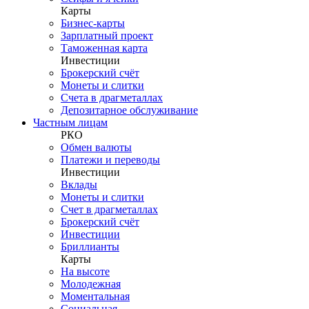
Карты
Бизнес-карты
Зарплатный проект
Таможенная карта
Инвестиции
Брокерский счёт
Монеты и слитки
Счета в драгметаллах
Депозитарное обслуживание
Частным лицам
РКО
Обмен валюты
Платежи и переводы
Инвестиции
Вклады
Монеты и слитки
Счет в драгметаллах
Брокерский счёт
Инвестиции
Бриллианты
Карты
На высоте
Молодежная
Моментальная
Социальная