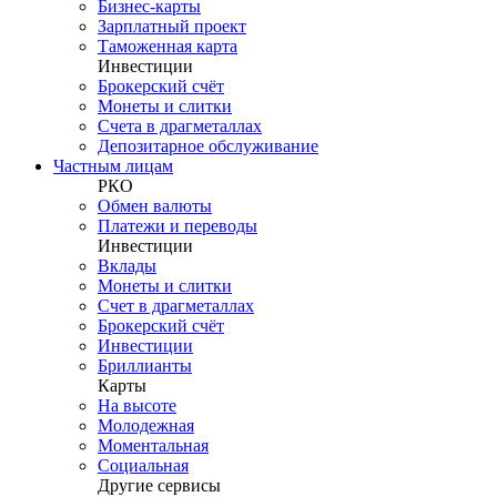
Бизнес-карты
Зарплатный проект
Таможенная карта
Инвестиции
Брокерский счёт
Монеты и слитки
Счета в драгметаллах
Депозитарное обслуживание
Частным лицам
РКО
Обмен валюты
Платежи и переводы
Инвестиции
Вклады
Монеты и слитки
Счет в драгметаллах
Брокерский счёт
Инвестиции
Бриллианты
Карты
На высоте
Молодежная
Моментальная
Социальная
Другие сервисы