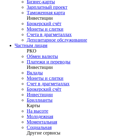
Бизнес-карты
Зарплатный проект
Таможенная карта
Инвестиции
Брокерский счёт
Монеты и слитки
Счета в драгметаллах
Депозитарное обслуживание
Частным лицам
РКО
Обмен валюты
Платежи и переводы
Инвестиции
Вклады
Монеты и слитки
Счет в драгметаллах
Брокерский счёт
Инвестиции
Бриллианты
Карты
На высоте
Молодежная
Моментальная
Социальная
Другие сервисы