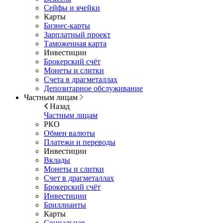
Сейфы и ячейки
Карты
Бизнес-карты
Зарплатный проект
Таможенная карта
Инвестиции
Брокерский счёт
Монеты и слитки
Счета в драгметаллах
Депозитарное обслуживание
Частным лицам
Назад
Частным лицам
РКО
Обмен валюты
Платежи и переводы
Инвестиции
Вклады
Монеты и слитки
Счет в драгметаллах
Брокерский счёт
Инвестиции
Бриллианты
Карты
Социальная