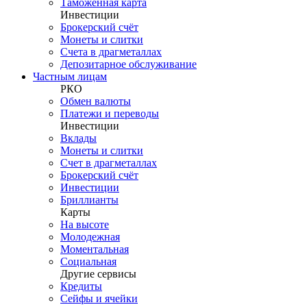
Таможенная карта
Инвестиции
Брокерский счёт
Монеты и слитки
Счета в драгметаллах
Депозитарное обслуживание
Частным лицам
РКО
Обмен валюты
Платежи и переводы
Инвестиции
Вклады
Монеты и слитки
Счет в драгметаллах
Брокерский счёт
Инвестиции
Бриллианты
Карты
На высоте
Молодежная
Моментальная
Социальная
Другие сервисы
Кредиты
Сейфы и ячейки