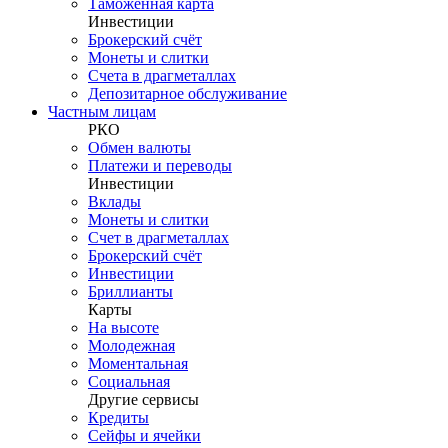
Таможенная карта
Инвестиции
Брокерский счёт
Монеты и слитки
Счета в драгметаллах
Депозитарное обслуживание
Частным лицам
РКО
Обмен валюты
Платежи и переводы
Инвестиции
Вклады
Монеты и слитки
Счет в драгметаллах
Брокерский счёт
Инвестиции
Бриллианты
Карты
На высоте
Молодежная
Моментальная
Социальная
Другие сервисы
Кредиты
Сейфы и ячейки