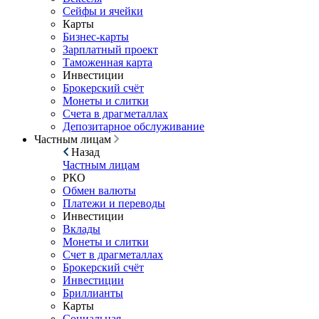
Сейфы и ячейки
Карты
Бизнес-карты
Зарплатный проект
Таможенная карта
Инвестиции
Брокерский счёт
Монеты и слитки
Счета в драгметаллах
Депозитарное обслуживание
Частным лицам
Назад
Частным лицам
РКО
Обмен валюты
Платежи и переводы
Инвестиции
Вклады
Монеты и слитки
Счет в драгметаллах
Брокерский счёт
Инвестиции
Бриллианты
Карты
Социальная